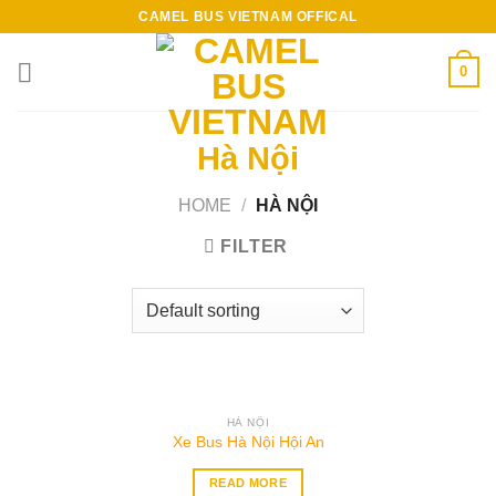
Skip
CAMEL BUS VIETNAM OFFICAL
to
content
0
Hà Nội
HOME
/
HÀ NỘI
FILTER
OUT OF STOCK
HÀ NỘI
Xe Bus Hà Nội Hội An
READ MORE